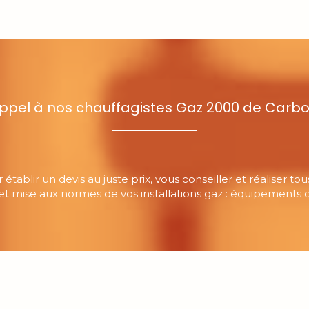
appel à nos chauffagistes Gaz 2000 de Carb
établir un devis au juste prix, vous conseiller et réaliser t
 et mise aux normes de vos installations gaz : équipements de