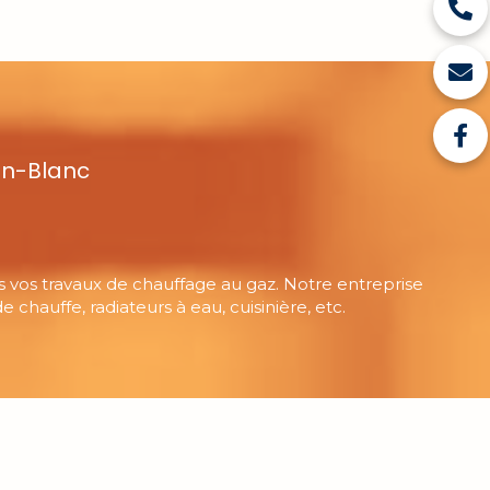
on-Blanc
ous vos travaux de chauffage au gaz. Notre entreprise
 chauffe, radiateurs à eau, cuisinière, etc.