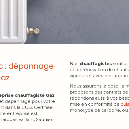
c : dépannage
Nos
chauffagistes
sont ain
et de rénovation de chauff
gaz
vigueur et avec des apparei
Nous assurons la pose, la
proposons des contrats de
eprise chauffagiste Gaz
répondons aussi à vos bes
n et dépannage pour votre
mise en conformité de
cuis
 dans la CUB. Certifiée
monoxyde de carbone, ou 
tre entreprise est
rques Vaillant, Saunier