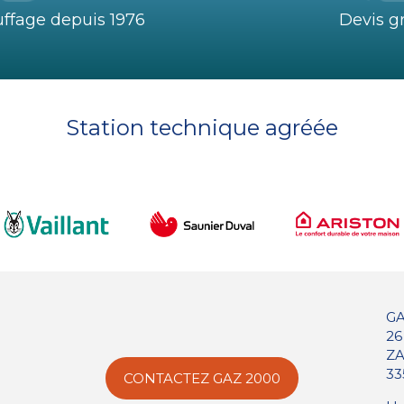
uffage depuis 1976
Devis gr
Station technique agréée
GA
26
ZA
33
CONTACTEZ GAZ 2000